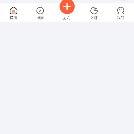
收银
面议
首页
搜索
入驻
我的
发布
08-08
性别不限
经验不限
咸宁恒信通力汽车销售服务有限公司
申请
咸宁咸安桂乡大道特9号别克4S店
招聘专员
面议
招聘信息
求职简历
08-08
性别不限
经验不限
湖北智莱科技有限公司
申请
咸宁经济开发区永安大道往横沟桥方向与咸通高速交接处
销售经理
面议
08-08
性别不限
经验不限
咸宁市中安技防科技有限公司
申请
咸宁咸安金桂路167号青年企业中心