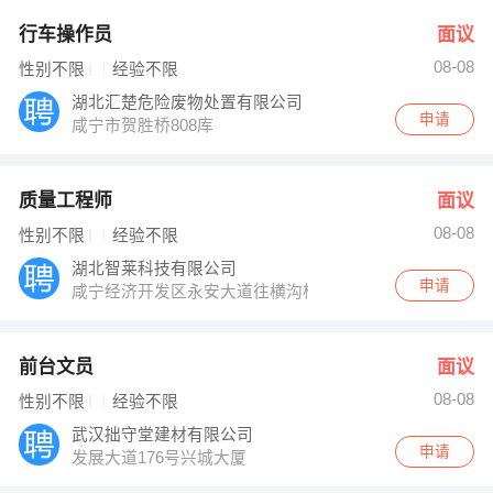
行车操作员
面议
08-08
性别不限
经验不限
湖北汇楚危险废物处置有限公司
申请
咸宁市贺胜桥808库
质量工程师
面议
08-08
性别不限
经验不限
湖北智莱科技有限公司
申请
咸宁经济开发区永安大道往横沟桥方向与咸通高速交接处
前台文员
面议
08-08
性别不限
经验不限
武汉拙守堂建材有限公司
申请
发展大道176号兴城大厦