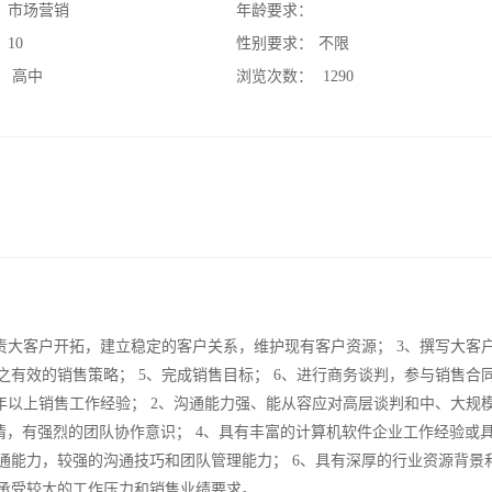
：
市场营销
年龄要求：
：
10
性别要求：
不限
：
高中
浏览次数：
1290
负责大客户开拓，建立稳定的客户关系，维护现有客户资源； 3、撰写大客
之有效的销售策略； 5、完成销售目标； 6、进行商务谈判，参与销售合
2年以上销售工作经验； 2、沟通能力强、能从容应对高层谈判和中、大规
情，有强烈的团队协作意识； 4、具有丰富的计算机软件企业工作经验或
通能力，较强的沟通技巧和团队管理能力； 6、具有深厚的行业资源背景
够承受较大的工作压力和销售业绩要求。